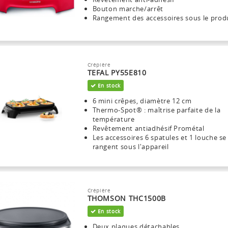
Bouton marche/arrêt
Rangement des accessoires sous le prod
Crépière
TEFAL PY55E810
En stock
6 mini crêpes, diamètre 12 cm
Thermo-Spot® : maîtrise parfaite de la
température
Revêtement antiadhésif Prométal
Les accessoires 6 spatules et 1 louche se
rangent sous l'appareil
Crépière
THOMSON THC1500B
En stock
Deux plaques détachables