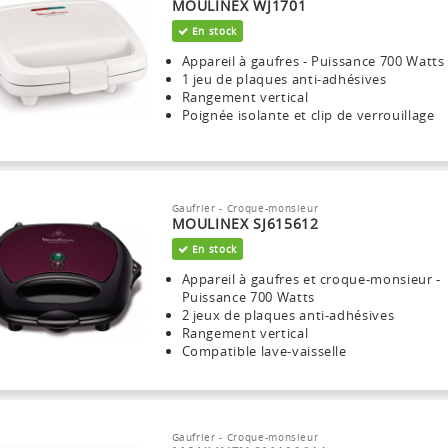
MOULINEX WJ1701
En stock
Appareil à gaufres - Puissance 700 Watts
1 jeu de plaques anti-adhésives
Rangement vertical
Poignée isolante et clip de verrouillage
Gaufrier - Croque-monsieur
MOULINEX SJ615612
En stock
Appareil à gaufres et croque-monsieur -
Puissance 700 Watts
2 jeux de plaques anti-adhésives
Rangement vertical
Compatible lave-vaisselle
Gaufrier - Croque-monsieur