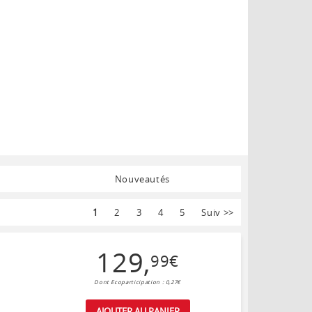
Nouveautés
1
2
3
4
5
Suiv
>>
129
,
99
€
Dont Ecoparticipation : 0,27€
AJOUTER AU PANIER