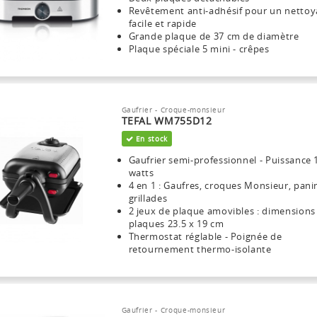
Revêtement anti-adhésif pour un netto
facile et rapide
Grande plaque de 37 cm de diamètre
Plaque spéciale 5 mini - crêpes
Gaufrier - Croque-monsieur
TEFAL WM755D12
En stock
Gaufrier semi-professionnel - Puissance 
watts
4 en 1 : Gaufres, croques Monsieur, panin
grillades
2 jeux de plaque amovibles : dimensions
plaques 23.5 x 19 cm
Thermostat réglable - Poignée de
retournement thermo-isolante
Gaufrier - Croque-monsieur