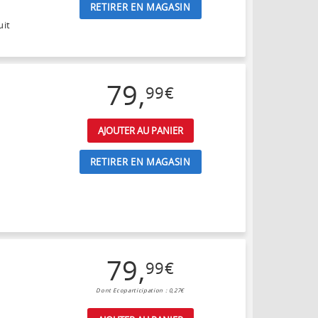
RETIRER EN MAGASIN
uit
79
,
99
€
AJOUTER AU PANIER
RETIRER EN MAGASIN
79
,
99
€
Dont Ecoparticipation : 0,27€