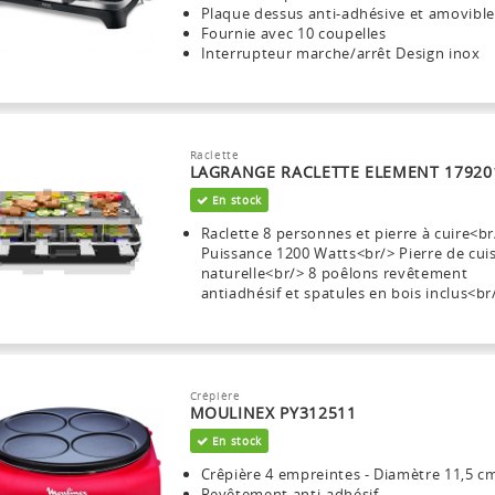
Plaque dessus anti-adhésive et amovible
Fournie avec 10 coupelles
Interrupteur marche/arrêt Design inox
Raclette
LAGRANGE RACLETTE ELEMENT 17920
En stock
Raclette 8 personnes et pierre à cuire<br
Puissance 1200 Watts<br/> Pierre de cui
naturelle<br/> 8 poêlons revêtement
antiadhésif et spatules en bois inclus<br
Crépière
MOULINEX PY312511
En stock
Crêpière 4 empreintes - Diamètre 11,5 c
Revêtement anti-adhésif