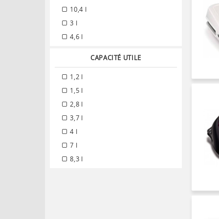
10,4 l
3 l
4,6 l
CAPACITÉ UTILE
1,2 l
1,5 l
2,8 l
3,7 l
4 l
7 l
8,3 l