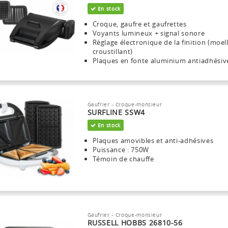
En stock
Croque, gaufre et gaufrettes
Voyants lumineux + signal sonore
Réglage électronique de la finition (moel
croustillant)
Plaques en fonte aluminium antiadhésiv
Gaufrier - Croque-monsieur
SURFLINE SSW4
En stock
Plaques amovibles et anti-adhésives
Puissance : 750W
Témoin de chauffe
Gaufrier - Croque-monsieur
RUSSELL HOBBS 26810-56