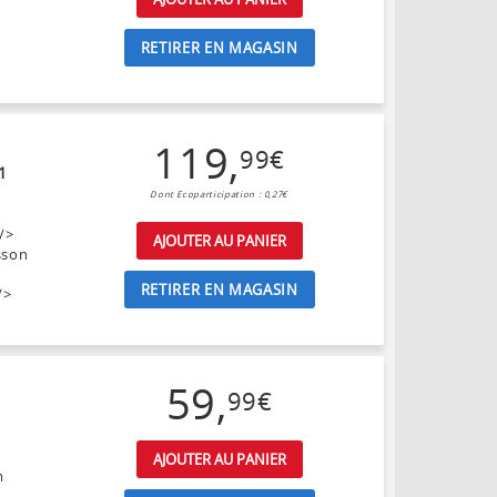
RETIRER EN MAGASIN
119
,
99
€
1
Dont Ecoparticipation : 0,27€
/>
AJOUTER AU PANIER
sson
RETIRER EN MAGASIN
/>
59
,
99
€
AJOUTER AU PANIER
m