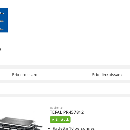
R
Prix croissant
Prix décroissant
Raclette
TEFAL PR457812
En stock
Raclette 10 personnes