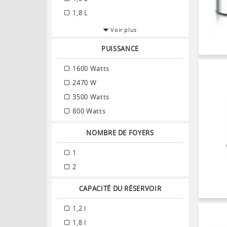
1,8 L
Voir plus
PUISSANCE
1600 Watts
2470 W
3500 Watts
800 Watts
NOMBRE DE FOYERS
1
2
CAPACITÉ DU RÉSERVOIR
1,2 l
1,8 l