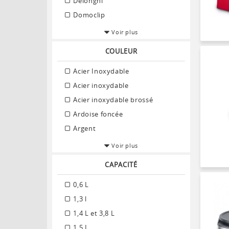
Delonghi
Domoclip
Voir plus
COULEUR
Acier Inoxydable
Acier inoxydable
Acier inoxydable brossé
Ardoise foncée
Argent
Voir plus
CAPACITÉ
0,6 L
1,3 l
1,4 L et 3,8 L
1,5 L