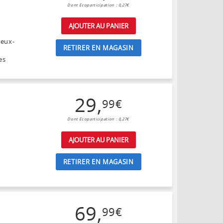
Dont Ecoparticipation : 0,27€
AJOUTER AU PANIER
leux-
RETIRER EN MAGASIN
es
29
,
99
€
Dont Ecoparticipation : 0,27€
AJOUTER AU PANIER
RETIRER EN MAGASIN
69
,
99
€