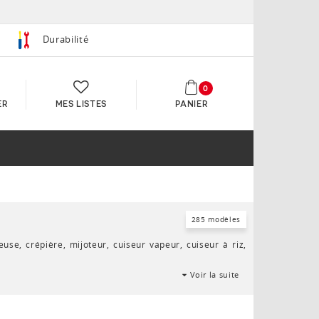
Durabilité
0
ER
MES LISTES
PANIER
285 modèles
se, crépière, mijoteur, cuiseur vapeur, cuiseur à riz,
Voir la suite