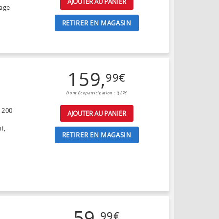
AJOUTER AU PANIER
yage
RETIRER EN MAGASIN
159
,
99
€
Dont Ecoparticipation : 0,27€
1200
AJOUTER AU PANIER
i,
RETIRER EN MAGASIN
59
,
99
€