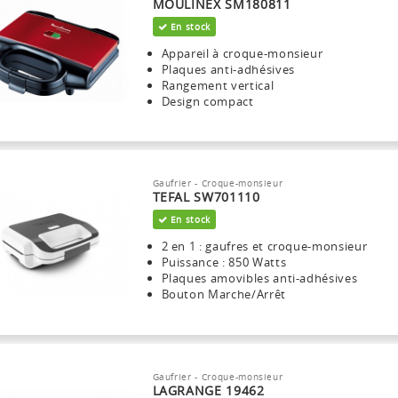
MOULINEX SM180811
En stock
Appareil à croque-monsieur
Plaques anti-adhésives
Rangement vertical
Design compact
Gaufrier - Croque-monsieur
TEFAL SW701110
En stock
2 en 1 : gaufres et croque-monsieur
Puissance : 850 Watts
Plaques amovibles anti-adhésives
Bouton Marche/Arrêt
Gaufrier - Croque-monsieur
LAGRANGE 19462