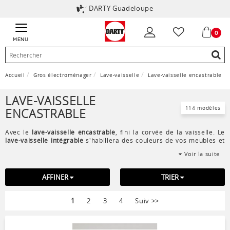
DARTY Guadeloupe
0
MENU
Accueil
Gros électroménager
Lave-vaisselle
Lave-vaisselle encastrable
LAVE-VAISSELLE
114 modèles
ENCASTRABLE
Avec le
lave-vaisselle encastrable
, fini la corvée de la vaisselle. Le
lave-vaisselle intégrable
s'habillera des couleurs de vos meubles et
se dissimulera aisèment dans votre cuisine aménagée.
Mini lave-
Voir la suite
vaisselle
ou lave-vaisselle familial, le nombre de couverts s'adaptera
à vos besoins.
AFFINER
TRIER
1
2
3
4
Suiv
>>