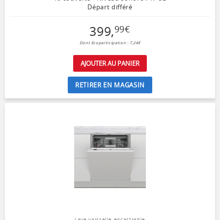
Départ différé
399
,
99
€
Dont Ecoparticipation : 7,24€
AJOUTER AU PANIER
RETIRER EN MAGASIN
Lave vaisselle encastrable