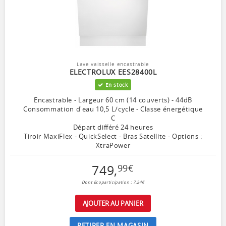
Lave vaisselle encastrable
ELECTROLUX EES28400L
En stock
Encastrable - Largeur 60 cm (14 couverts) - 44dB
Consommation d'eau 10,5 L/cycle - Classe énergétique
C
Départ différé 24 heures
Tiroir MaxiFlex - QuickSelect - Bras Satellite - Options :
XtraPower
749
,
99
€
Dont Ecoparticipation : 7,24€
AJOUTER AU PANIER
RETIRER EN MAGASIN