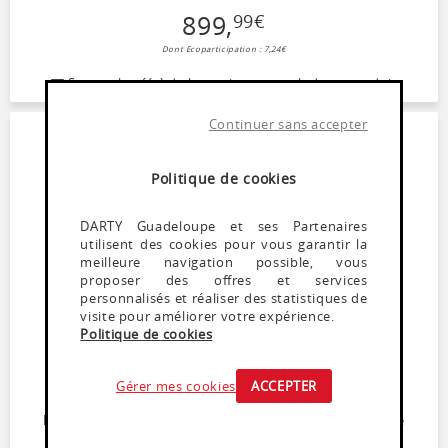
899
,
99
€
Dont Ecoparticipation : 7,24€
Soyez alerté(e) de la remise en stock de ce produit
Continuer sans accepter
Politique de cookies
DARTY Guadeloupe et ses Partenaires
utilisent des cookies pour vous garantir la
meilleure navigation possible, vous
proposer des offres et services
personnalisés et réaliser des statistiques de
visite pour améliorer votre expérience.
Politique de cookies
Lave vaisselle encastrable
SAMSUNG DW60M6070IB
Gérer mes cookies
ACCEPTER
Momentanément indisponible
Encastrable - Largeur 60 cm (14 couverts) - 44dB (classe
sonore B)