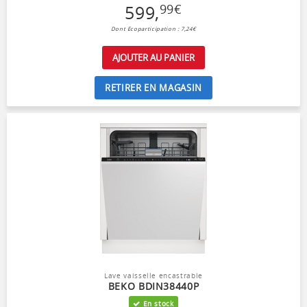
599
,
99
€
Dont Ecoparticipation : 7,24€
AJOUTER AU PANIER
RETIRER EN MAGASIN
Lave vaisselle encastrable
BEKO BDIN38440P
En stock