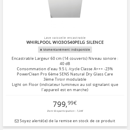
Lave vaisselle encastrable
WHIRLPOOL WIO3O540PELG SILENCE
Momentanément indisponible
Encastrable Largeur 60 cm (14 couverts) Niveau sonore :
40 dB
Consommation d'eau 9.5 L /cycle Classe A+++ -23%
PowerClean Pro 6ème SENS Natural Dry Glass Care
3ème Tiroir modulable
Light on Floor (indicateur lumineux au sol signalant que
l'appareil est en marche)
799
,
99
€
Dont Ecoparticipation : 7,24€
Soyez alerté(e) de la remise en stock de ce produit