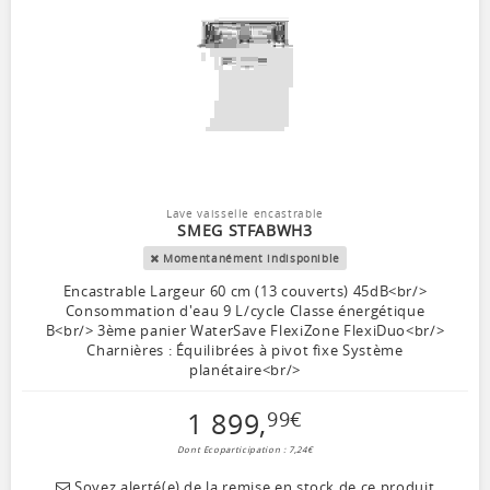
Lave vaisselle encastrable
SMEG STFABWH3
Momentanément indisponible
Encastrable Largeur 60 cm (13 couverts) 45dB<br/>
Consommation d'eau 9 L/cycle Classe énergétique
B<br/> 3ème panier WaterSave FlexiZone FlexiDuo<br/>
Charnières : Équilibrées à pivot fixe Système
planétaire<br/>
1 899
,
99
€
Dont Ecoparticipation : 7,24€
Soyez alerté(e) de la remise en stock de ce produit