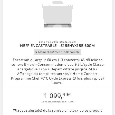
Lave vaisselle encastrable
NEFF ENCASTRABLE - S155HVX15E 60CM
Momentanément indisponible
Encastrable Largeur 60 cm (13 couverts) 46 dB (classe
sonore B)<br/> Consommation d'eau 9,5 L/cycle Classe
énergétique E<br/> Départ différé jusqu'à 24 h /
Affichage du temps restant<br/> Home Connect
Programme Chef 70°C Cycle Express (3 fois plus rapide)
<br/>
1 099
,
99
€
Dont Ecoparticipation : 7,24€
Soyez alerté(e) de la remise en stock de ce produit