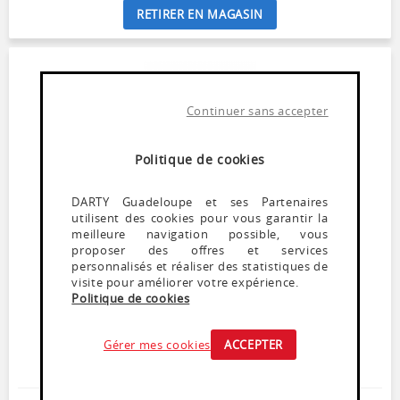
RETIRER EN MAGASIN
Continuer sans accepter
Politique de cookies
DARTY Guadeloupe et ses Partenaires
utilisent des cookies pour vous garantir la
meilleure navigation possible, vous
proposer des offres et services
Réfrigérateur congélateur
personnalisés et réaliser des statistiques de
PROLINE PLC2302WH
visite pour améliorer votre expérience.
En stock
Politique de cookies
Volume total 230 L - Classe D - 39 dB
Réfrigérateur à froid statique 159 L
Gérer mes cookies
ACCEPTER
Congélateur à dégivrage manuel 71 L
12 h d'autonomie