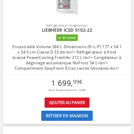
Réfrigérateur congélateur
LIEBHEER ICSD 5102-22
En stock
Encastrable Volume 266 L Dimensions (H-L-P) 177 x 54.1
x 54.5 cm Classe D 33 db<br/> Réfrigérateur à froid
brassé PowerCooling FreshAir 212 L<br/> Congélateur à
dégivrage automatique NoFrost 54 L<br/>
Compartiment EasyFresh Écran tactile Glissières<br/>
1 699
,
99
€
Dont Ecoparticipation : 9,04€
AJOUTER AU PANIER
RETIRER EN MAGASIN