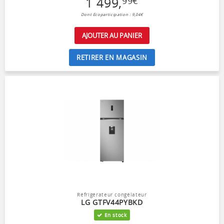
1 499
,
99
€
Dont Ecoparticipation : 9,04€
AJOUTER AU PANIER
RETIRER EN MAGASIN
Réfrigérateur congélateur
LG GTFV44PYBKD
En stock