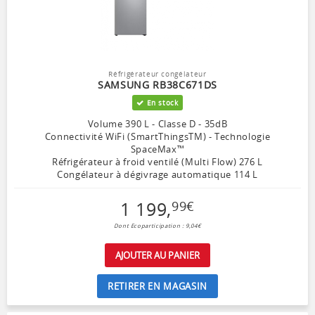
Réfrigérateur congélateur
SAMSUNG RB38C671DS
En stock
Volume 390 L - Classe D - 35dB
Connectivité WiFi (SmartThingsTM) - Technologie
SpaceMax™
Réfrigérateur à froid ventilé (Multi Flow) 276 L
Congélateur à dégivrage automatique 114 L
1 199
,
99
€
Dont Ecoparticipation : 9,04€
AJOUTER AU PANIER
RETIRER EN MAGASIN