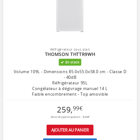
Réfrigérateur sous plan
THOMSON THTTR9WH
En stock
Volume 109L - Dimensions 85.0x55.0x58.0 cm - Classe D
- 40dB
Réfrigérateur 95L
Congélateur à dégivrage manuel 14 L
Faible encombrement - Top amovible
259
,
99
€
Dont Ecoparticipation : 9,04€
AJOUTER AU PANIER