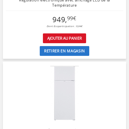
Température
949
,
99
€
Dont Ecoparticipation : 9,04€
AJOUTER AU PANIER
RETIRER EN MAGASIN