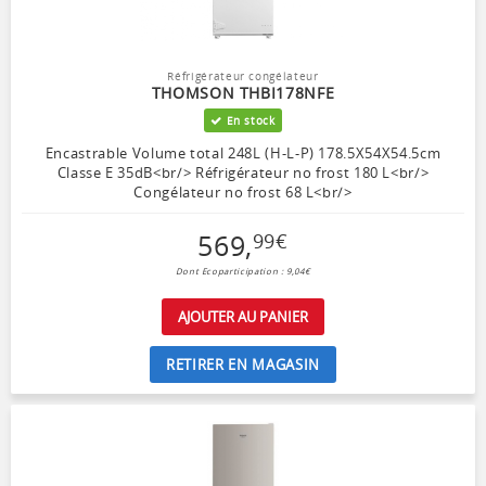
Réfrigérateur congélateur
THOMSON THBI178NFE
En stock
Encastrable Volume total 248L (H-L-P) 178.5X54X54.5cm
Classe E 35dB<br/> Réfrigérateur no frost 180 L<br/>
Congélateur no frost 68 L<br/>
569
,
99
€
Dont Ecoparticipation : 9,04€
AJOUTER AU PANIER
RETIRER EN MAGASIN