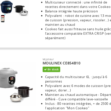
Multicuiseur connecté : une infinité de
recettes directement dans votre Cookeo
Balance intégrée haute précision
Polyvalent : robot de cuisine avec 13 m
de cuisson (pression, vapeur, rissoler...) 
maintien au chaud
Cookeo fait aussi friteuse sans huile grâc
l’accessoire compatible EXTRA CRISP (v
séparément)
Mijoteur
MOULINEX CE854B10
En stock
Capacité du multicuiseur 6L : jusqu'à 6
personnes
Polyvalent avec 6 modes de cuisson (pre
vapeur, dorer...)
Maintien au chaud automatique - Dépar
différé - Cuve compatible lave-vaisselle
Inclus : 80 recettes intégrées, + de 2500 
l'application "Mon Cookeo"