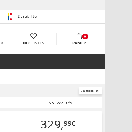
Durabilité
0
ER
MES LISTES
PANIER
26 modèles
Nouveautés
329
,
99
€