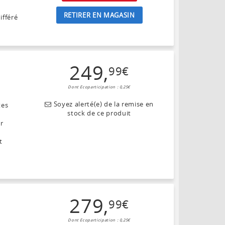
RETIRER EN MAGASIN
ifféré
249
,
99
€
Dont Ecoparticipation : 0,25€
Soyez alerté(e) de la remise en
tes
stock de ce produit
ar
t
279
,
99
€
Dont Ecoparticipation : 0,25€