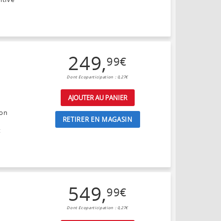
249
,
99
€
Dont Ecoparticipation : 0,27€
AJOUTER AU PANIER
son
RETIRER EN MAGASIN
t
549
,
99
€
Dont Ecoparticipation : 0,27€