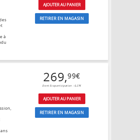
AJOUTER AU PANIER
RETIRER EN MAGASIN
odes
et
e à
endu
269
,
99
€
Dont Ecoparticipation : 0,27€
AJOUTER AU PANIER
ssion,
RETIRER EN MAGASIN
t
dans