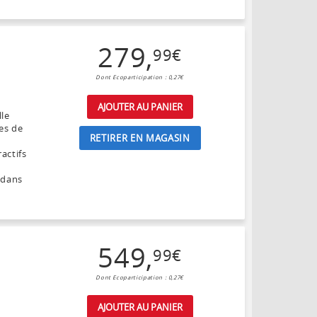
279
,
99
€
Dont Ecoparticipation : 0,27€
AJOUTER AU PANIER
lle
es de
RETIRER EN MAGASIN
actifs
0 dans
549
,
99
€
Dont Ecoparticipation : 0,27€
AJOUTER AU PANIER