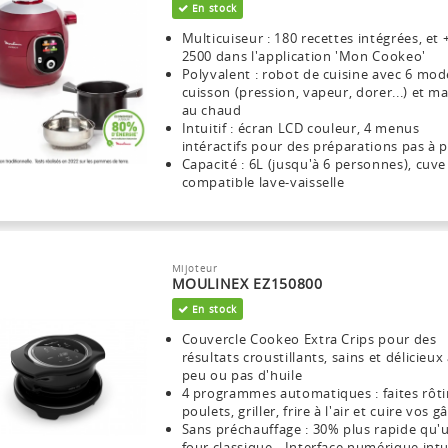
En stock
Multicuiseur : 180 recettes intégrées, et 
2500 dans l'application 'Mon Cookeo'
Polyvalent : robot de cuisine avec 6 mod
cuisson (pression, vapeur, dorer...) et m
au chaud
Intuitif : écran LCD couleur, 4 menus
intéractifs pour des préparations pas à 
Capacité : 6L (jusqu'à 6 personnes), cuve
compatible lave-vaisselle
Mijoteur
MOULINEX EZ150800
En stock
Couvercle Cookeo Extra Crips pour des
résultats croustillants, sains et délicieux
peu ou pas d'huile
4 programmes automatiques : faites rôti
poulets, griller, frire à l'air et cuire vos 
Sans préchauffage : 30% plus rapide qu'
four classique - Interface numérique intu