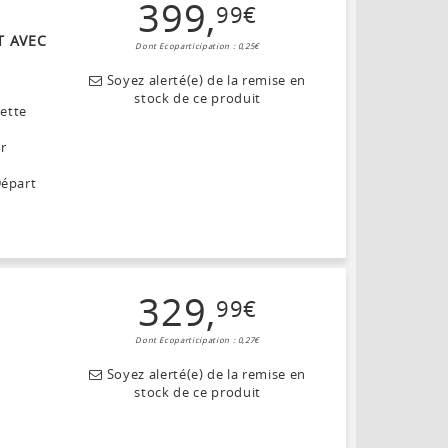
399
,
99
€
T AVEC
Dont Ecoparticipation : 0,25€
Soyez alerté(e) de la remise en
stock de ce produit
lette
ar
Départ
329
,
99
€
Dont Ecoparticipation : 0,27€
Soyez alerté(e) de la remise en
stock de ce produit