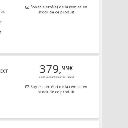
Soyez alerté(e) de la remise en
tes
stock de ce produit
ar
t
379
,
99
€
NECT
Dont Ecoparticipation : 0,25€
Soyez alerté(e) de la remise en
stock de ce produit