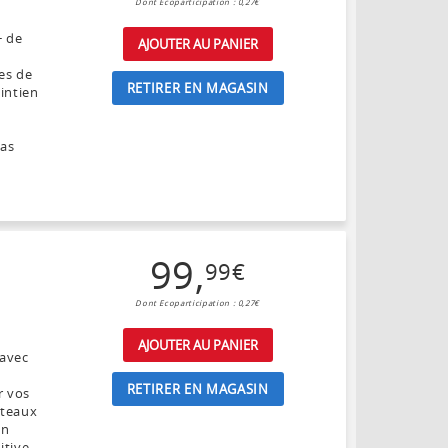
Dont Ecoparticipation : 0,27€
+ de
AJOUTER AU PANIER
es de
RETIRER EN MAGASIN
aintien
pas
99
,
99
€
Dont Ecoparticipation : 0,27€
AJOUTER AU PANIER
 avec
RETIRER EN MAGASIN
r vos
gâteaux
un
itive