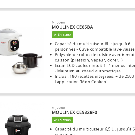
Mijoteur
MOULINEX CE85BA
En stock
Capacité du multicuiseur 6L : jusqu'à 6
personnes - Cuve compatible lave-vaisse
Polyvalent : robot de cuisine avec 6 mod
cuisson (pression, vapeur, dorer...)
Ecran LCD couleur intuitif - 4 menus inter
- Maintien au chaud automatique
Inclus : 180 recettes intégrées, + de 250
l'application 'Mon Cookeo'
Mijoteur
MOULINEX CE9828F0
En stock
Capacité du multicuiseur 6,5 L : jusqu'à 6
personnes