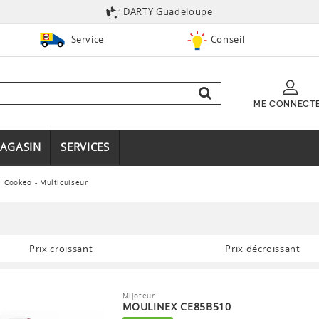
DARTY Guadeloupe
Service
Conseil
ME CONNECT
AGASIN
SERVICES
Cookeo - Multicuiseur
Prix croissant
Prix décroissant
Mijoteur
MOULINEX CE85B510