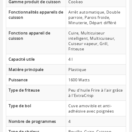
Gamme produit de cuisson
Cookeo
Fonctionnalités appareils de
Arrêt automatique, Double
cuisson
parroie, Parois froide,
Minuterie, Départ différé
Fonctions appareil de
Cuire, Multicuiseur
cuisson
intelligent, Multicuiseur,
Cuiseur vapeur, Grill,
Friteuse
Capacité utile
4 l
Matière principale
Plastique
Puissance
1600 Watts
Type de friteuse
Peu d'huile Frire à l'air grâce
à l'ExtraCrisp
Type de bol
Cuve amovible et anti-
adhésive avec poignées
Nombre de programmes
4
Type de chaleur
Bouillir, Cuire, Cuisson