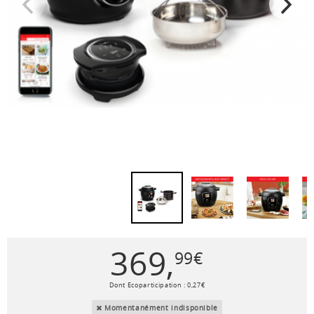
369
,
99
€
Dont Ecoparticipation :
0
,
27
€
Momentanément indisponible