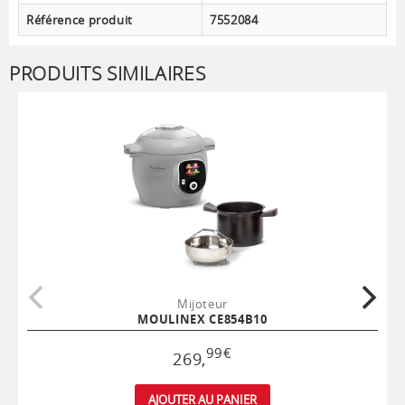
Référence produit
7552084
PRODUITS SIMILAIRES
Mijoteur
MOULINEX CE854B10
99
€
269
,
AJOUTER AU PANIER