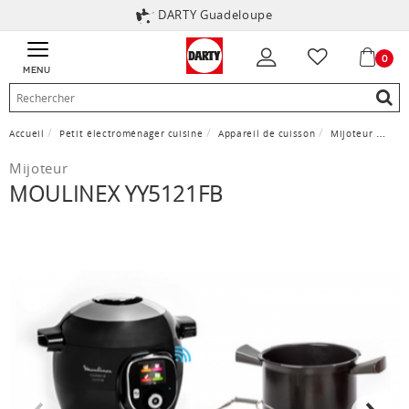
DARTY Guadeloupe
0
MENU
Accueil
Petit électroménager cuisine
Appareil de cuisson
Mijoteur
Moul
Mijoteur
MOULINEX YY5121FB