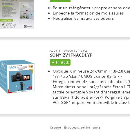
Pour un réfrigérateur propre et sans od
Empêche la formation de moisissures
Neutralise les mauvaises odeurs
Appareil photo compact
SONY ZV1FNACDI.YF
En stock
Optique lumineuse 24-70mm F1.8-2.8 Ca
1??r?tro?clair? CMOS Exmor RS<br/>
Enregistrement 4K sans perte de pixels 
Micro directionnel int?gr?<br/> Ecran LC
tactile orientable Voyant d?enregistrem
sur l?avant du boitier<br/> Poign?e tr?p
VCT-SGR1 et pare-vent amovible inclus<
Casque - Ecouteurs performance