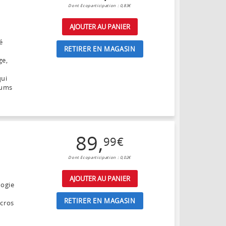
Dont Ecoparticipation : 0,83€
AJOUTER AU PANIER
é
RETIRER EN MAGASIN
ge,
qui
iums
89
,
99
€
Dont Ecoparticipation : 0,02€
AJOUTER AU PANIER
logie
RETIRER EN MAGASIN
icros