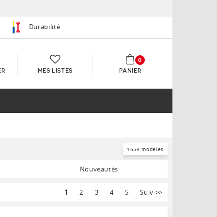
Durabilité
0
ER
MES LISTES
PANIER
1653 modèles
Nouveautés
1
2
3
4
5
Suiv
>>