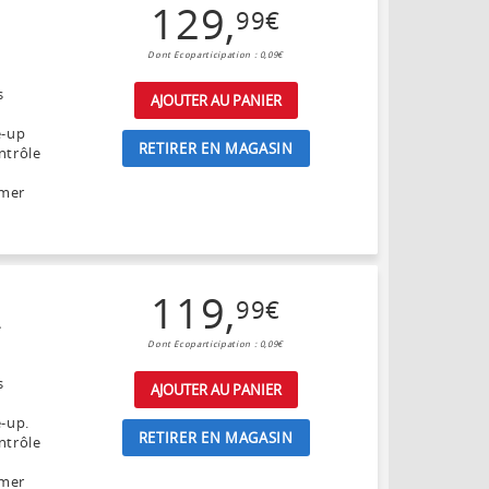
129
,
99
€
Dont Ecoparticipation : 0,09€
s
AJOUTER AU PANIER
e-up
RETIRER EN MAGASIN
ntrôle
umer
119
,
99
€
L
Dont Ecoparticipation : 0,09€
s
AJOUTER AU PANIER
e-up.
RETIRER EN MAGASIN
ntrôle
umer