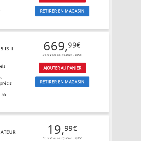
RETIRER EN MAGASIN
r
669
,
99
€
 IS II
Dont Ecoparticipation : 0,09€
els
AJOUTER AU PANIER
s
RETIRER EN MAGASIN
précis
8 55
19
,
99
€
RATEUR
Dont Ecoparticipation : 0,90€