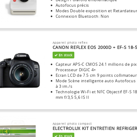
Autofocus précis
Modes Double exposition et Retardateu
Connexion Bluetooth: Non
Appareil photo reflex
CANON REFLEX EOS 2000D + EF-S 18-55
En stock
Capteur APS-C CMOS 24.1 millions de pix
Processeur DIGIC 4+
Ecran LCD de 7.5 cm 9 points collimateur
Mode Scène intelligente auto Autofocus 
à 3 im./s
Technologie Wi-Fi et NFC Objectif EF-S 1
mm f/3,5 5,6 IS II
Appareil photo compact
ELECTROLUX KIT ENTRETIEN REFRIGE
En stock