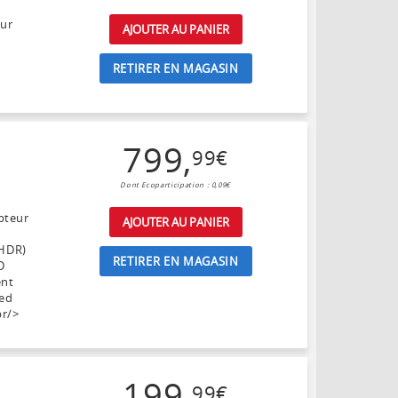
eur
AJOUTER AU PANIER
RETIRER EN MAGASIN
799
,
99
€
Dont Ecoparticipation : 0,09€
pteur
AJOUTER AU PANIER
(HDR)
RETIRER EN MAGASIN
D
ent
ied
br/>
199
,
99
€