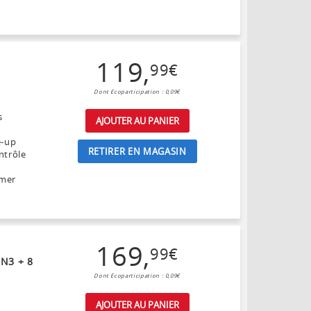
119
,
99
€
Dont Ecoparticipation : 0,09€
s
AJOUTER AU PANIER
e-up
RETIRER EN MAGASIN
ntrôle
umer
169
,
99
€
N3 + 8
Dont Ecoparticipation : 0,09€
AJOUTER AU PANIER