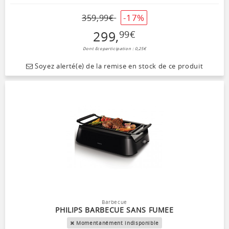
-17%
359
,
99
€
299
,
99
€
Dont Ecoparticipation : 0,25€
Soyez alerté(e) de la remise en stock de ce produit
Barbecue
PHILIPS BARBECUE SANS FUMEE
Momentanément indisponible