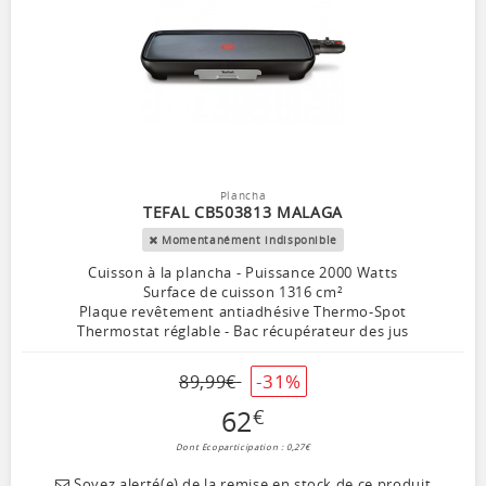
Plancha
TEFAL CB503813 MALAGA
Momentanément indisponible
Cuisson à la plancha - Puissance 2000 Watts
Surface de cuisson 1316 cm²
Plaque revêtement antiadhésive Thermo-Spot
Thermostat réglable - Bac récupérateur des jus
-31%
89
,
99
€
62
€
Dont Ecoparticipation : 0,27€
Soyez alerté(e) de la remise en stock de ce produit