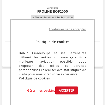
Barbecue
PROLINE BQF2000
Momentanément indisponible
Barbecue sur pieds ou de table Hauteur 71.5 cm
Surface de cuisson 38 x 22 cm
Continuer sans accepter
Hauteur de la grille ajustable Thermostat réglable
Facile à nettoyer
Politique de cookies
25
,
99
€
DARTY Guadeloupe et ses Partenaires
Dont Ecoparticipation : 0,25€
utilisent des cookies pour vous garantir la
meilleure navigation possible, vous
Soyez alerté(e) de la remise en stock de ce produit
proposer des offres et services
personnalisés et réaliser des statistiques de
visite pour améliorer votre expérience.
Politique de cookies
Gérer mes cookies
ACCEPTER