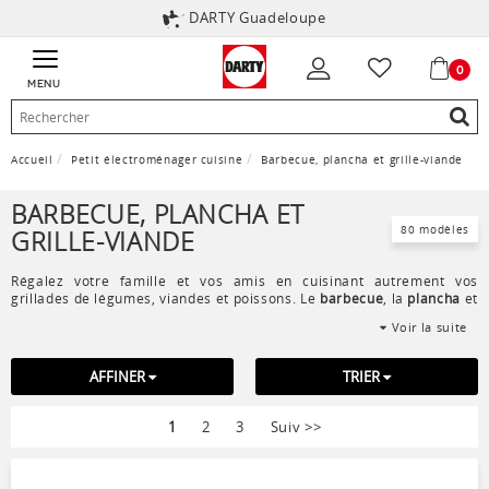
DARTY Guadeloupe
0
MENU
Accueil
Petit électroménager cuisine
Barbecue, plancha et grille-viande
BARBECUE, PLANCHA ET
80 modèles
GRILLE-VIANDE
Régalez votre famille et vos amis en cuisinant autrement vos
grillades de légumes, viandes et poissons. Le
barbecue
, la
plancha
et
le
grille-viande électrique
peuvent être utilisés en intérieur comme
Voir la suite
en extérieur. Pour un usage extérieur exclusivement, le
barbecue à
gaz
(
barbecue américain
) ou le
barbecue à charbon de bois
grilleront vos aliments selon vos goûts.
AFFINER
TRIER
1
2
3
Suiv
>>