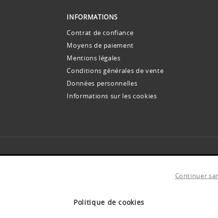
INFORMATIONS
Contrat de confiance
Moyens de paiement
Mentions légales
Conditions générales de vente
Données personnelles
Informations sur les cookies
INSCRIVEZ-VOUS À NOS NEWSLETTERS !
s offres et promos avant tout le monde. Des conseils et idées pour toutes vos envi
Continuer sa
te votre adresse email pour vous envoyer notre newsletter.
anvier 1978, modifiée par le Règlement européen 2016/679 du 27 avril 201
ernant.
Pour en savoir plus
Politique de cookies