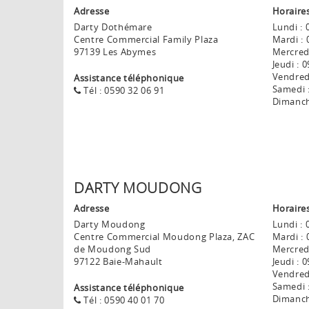
Adresse
Horaire
Darty Dothémare
Lundi :
0
Centre Commercial Family Plaza
Mardi :
0
97139 Les Abymes
Mercredi
Jeudi :
09
Vendredi
Assistance téléphonique
Samedi 
Tél : 0590 32 06 91
Dimanch
DARTY MOUDONG
Adresse
Horaire
Darty Moudong
Lundi :
0
Centre Commercial Moudong Plaza, ZAC
Mardi :
0
de Moudong Sud
Mercredi
97122 Baie-Mahault
Jeudi :
09
Vendredi
Samedi 
Assistance téléphonique
Dimanch
Tél : 0590 40 01 70