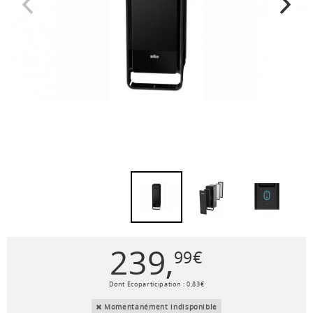
239
,
99
€
Dont Ecoparticipation :
0
,
83
€
Momentanément indisponible