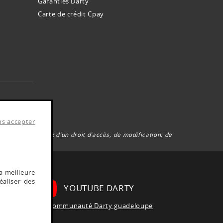
Garanties Darty
Carte de crédit Cpay
es.
ns accepter
6, vous disposez d’un droit d’accès, de modification, de
a meilleure
éaliser des
YOUTUBE DARTY
Rejoignez la communauté Darty guadeloupe