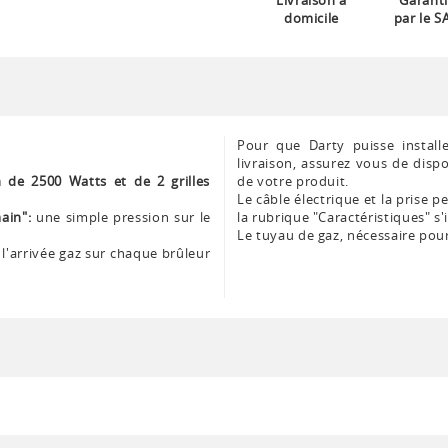
Livraison à
Garanti
domicile
par le S
Pour que Darty puisse install
livraison, assurez vous de dispo
 de 2500 Watts et de 2 grilles
de votre produit.
Le câble électrique et la prise p
ain":
une simple pression sur le
la rubrique "Caractéristiques" s'i
Le tuyau de gaz, nécessaire pour 
l'arrivée gaz sur chaque brûleur