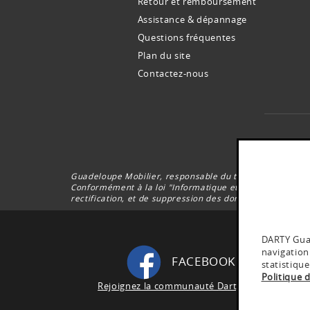
Retour et remboursement
Assistance & dépannage
Questions fréquentes
Plan du site
Contactez-nous
Le
Guadeloupe Mobilier, responsable du traitement, collec
Conformément à la loi "Informatique et Libertés” du 6 J
rectification, et de suppression des données vous conc
DARTY Guad
navigation
FACEBOOK DARTY
statistiqu
Politique 
Rejoignez la communauté Darty Guadeloupe