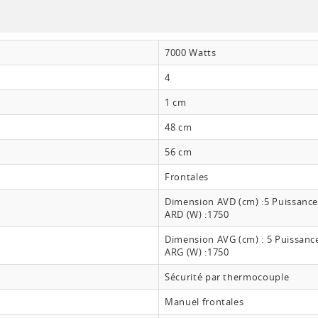
7000 Watts
4
1 cm
48 cm
56 cm
Frontales
Dimension AVD (cm) :5 Puissance
ARD (W) :1750
Dimension AVG (cm) : 5 Puissanc
ARG (W) :1750
Sécurité par thermocouple
Manuel frontales