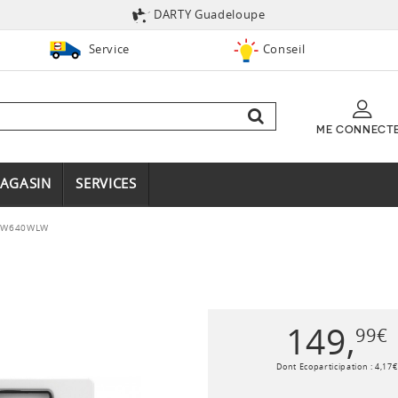
DARTY Guadeloupe
Service
Conseil
ME CONNECT
AGASIN
SERVICES
HW640WLW
149
,
99
€
Dont Ecoparticipation :
4
,
17
€