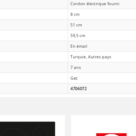
Cordon électrique fourni
8 cm
51 cm
59,5 cm
En émail
Turquie, Autres pays
7 ans
Gaz
4706072