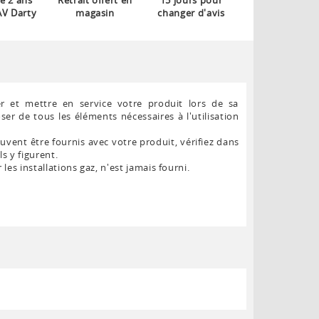
e 2 ans
Retrait offert en
15 jours pour
AV Darty
magasin
changer d'avis
er et mettre en service votre produit lors de sa
ser de tous les éléments nécessaires à l'utilisation
euvent être fournis avec votre produit, vérifiez dans
ls y figurent.
les installations gaz, n'est jamais fourni.