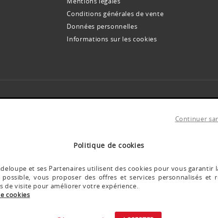
Mentions légales
Conditions générales de vente
Données personnelles
Informations sur les cookies
INSCRIVEZ-VOUS À NOS NEWSLETTERS !
s offres et promos avant tout le monde. Des conseils et idées pour toutes vos envi
Continuer sa
te votre adresse email pour vous envoyer notre newsletter.
anvier 1978, modifiée par le Règlement européen 2016/679 du 27 avril 201
ernant.
Pour en savoir plus
Politique de cookies
eloupe et ses Partenaires utilisent des cookies pour vous garantir l
 possible, vous proposer des offres et services personnalisés et r
INSTAGRAM DARTY
es de visite pour améliorer votre expérience.
de cookies
Découvrez les coulisses @Dartyguadeloupe