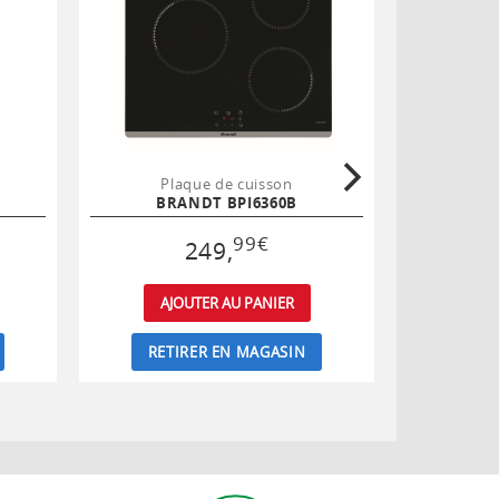
Plaque de cuisson
Pl
BRANDT BPI6360B
BR
99
€
249
,
AJOUTER AU PANIER
AJ
RETIRER EN MAGASIN
RET