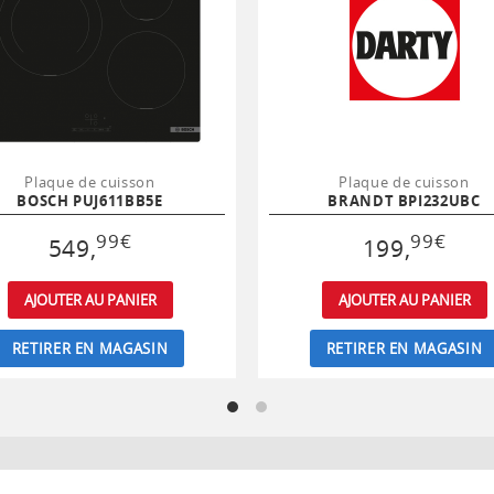
Plaque de cuisson
Plaque de cuisson
BOSCH PUJ611BB5E
BRANDT BPI232UBC
99
€
99
€
549
,
199
,
AJOUTER AU PANIER
AJOUTER AU PANIER
RETIRER EN MAGASIN
RETIRER EN MAGASIN