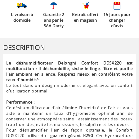
Livraison à
Garantie 2
Retrait offert
15 jours pour
domicile
ans par le
en magasin
changer
SAV Darty
d'avis
DESCRIPTION
Le déshumidificateur Delonghi Comfort DDSX220 est
multifonction : il déshumidifie, sèche le linge, filtre et purifie
l'air ambiant en silence. Respirez mieux en contrôlant votre
taux d'humidité.
Le tout dans un design moderne et élégant avec un confort
d'utilisation optimal !
Performance :
Ce déshumidificateur d'air élimine l'humidité de l'air et vous
aide à maintenir un taux d'hygrométrie optimal afin de
conserver une atmosphère saine : assainissement des locaux
trop humides, évite les moisissures, le salpêtre et les odeurs.
Pour déshumidifier l'air de façon optimale, le Comfort
DDSX220 utilise du
gaz réfrigérant R290
. Cet hydrocarbure