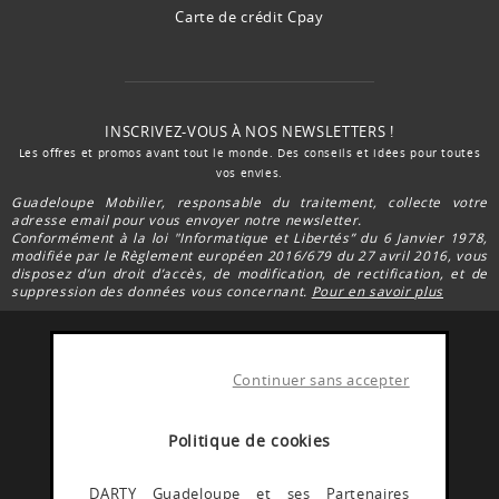
Carte de crédit Cpay
INSCRIVEZ-VOUS À NOS NEWSLETTERS !
Les offres et promos avant tout le monde. Des conseils et idées pour toutes
vos envies.
Guadeloupe Mobilier, responsable du traitement, collecte votre
adresse email pour vous envoyer notre newsletter.
Conformément à la loi "Informatique et Libertés” du 6 Janvier 1978,
modifiée par le Règlement européen 2016/679 du 27 avril 2016, vous
disposez d’un droit d’accès, de modification, de rectification, et de
suppression des données vous concernant.
Pour en savoir plus
Continuer sans accepter
FACEBOOK DARTY
Rejoignez la communauté Darty Guadeloupe
Politique de cookies
INSTAGRAM DARTY
DARTY Guadeloupe et ses Partenaires