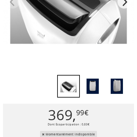
369
,
99
€
Dont Ecoparticipation :
0
,
83
€
Momentanément indisponible