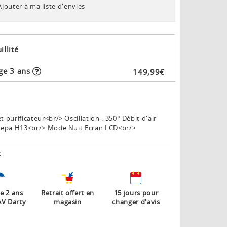
Ajouter à ma liste d'envies
illité
ge 3 ans
149
,
99
€
t purificateur<br/> Oscillation : 350° Débit d'air
e Hepa H13<br/> Mode Nuit Ecran LCD<br/>
:
e 2 ans
Retrait offert en
15 jours pour
AV Darty
magasin
changer d'avis