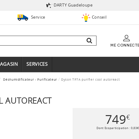
DARTY Guadeloupe
Service
Conseil
ME CONNECT
AGASIN
SERVICES
Déshumidificateur - Purificateur
Dyson TP7A purifier cool autoreact
OL AUTOREACT
749
€
Dont Ecoparticipation :
0
,
83
€