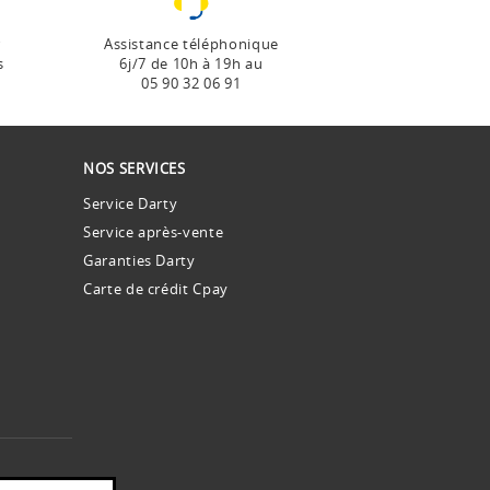
r
Assistance téléphonique
s
6j/7 de 10h à 19h au
05 90 32 06 91
NOS SERVICES
Service Darty
Service après-vente
Garanties Darty
Carte de crédit Cpay