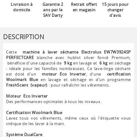
Livraison à
Garantie 2
Retrait offert
15 jours pour
domicile
ans par le
en magasin
changer
SAV Darty
d'avis
DESCRIPTION
Cette
machine à laver séchante Electrolux EW7W3924SP
PERFECTCARE
blanche avec hublot silver foncé Premium,
bénéficie d'une capacité de
9 kg
en lavage et
6 kg
en séchage
: idéale pour les familles nombreuses. Ce lave-linge séchant
est doté d'un
moteur Eco Inverter
, d'une
certification
Woolmark Blue
en lavage et séchage et d'un programme
FreshScent
(vapeur)
: pour rafraîchir les vêtements.
Moteur Eco Inverter
Des performances optimales à tous les niveaux.
Certification Woolmark Blue
Lavez tous vos vêtements, même ceux où l'étiquette vous
indique de les laver à la main.
Système DualCare