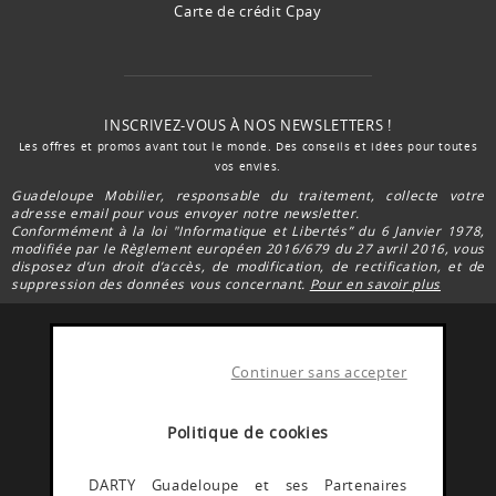
Carte de crédit Cpay
INSCRIVEZ-VOUS À NOS NEWSLETTERS !
Les offres et promos avant tout le monde. Des conseils et idées pour toutes
vos envies.
Guadeloupe Mobilier, responsable du traitement, collecte votre
adresse email pour vous envoyer notre newsletter.
Conformément à la loi "Informatique et Libertés” du 6 Janvier 1978,
modifiée par le Règlement européen 2016/679 du 27 avril 2016, vous
disposez d’un droit d’accès, de modification, de rectification, et de
suppression des données vous concernant.
Pour en savoir plus
Continuer sans accepter
FACEBOOK DARTY
Rejoignez la communauté Darty Guadeloupe
Politique de cookies
INSTAGRAM DARTY
DARTY Guadeloupe et ses Partenaires