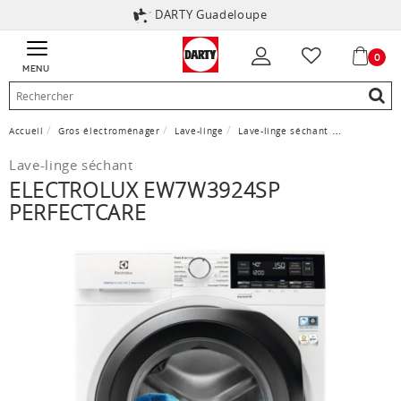
DARTY Guadeloupe
0
MENU
Accueil
Gros électroménager
Lave-linge
Lave-linge séchant
Electrolux
Lave-linge séchant
ELECTROLUX EW7W3924SP
PERFECTCARE