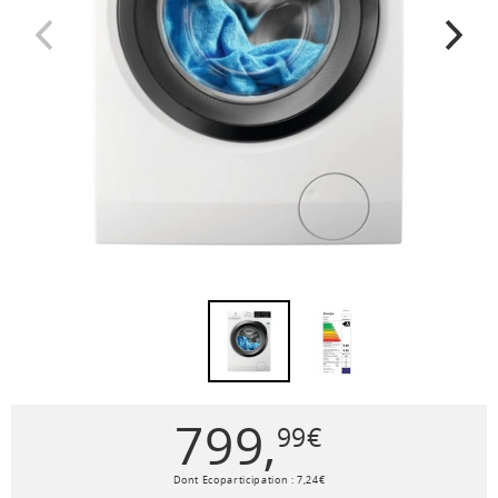
799
,
99
€
Dont Ecoparticipation :
7
,
24
€