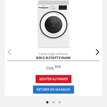
Lave-linge séchant
BEKO B3YDFT51044W
99
€
799
,
AJOUTER AU PANIER
RETIRER EN MAGASIN