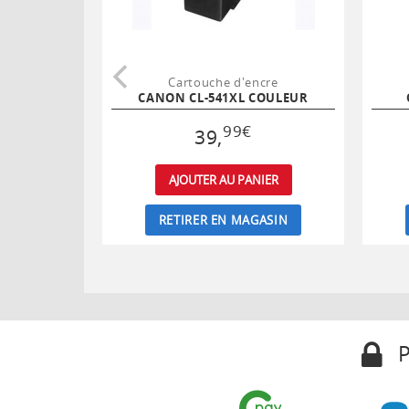
Cartouche d'encre
CANON CL-541XL COULEUR
99
€
39
,
AJOUTER AU PANIER
RETIRER EN MAGASIN
P