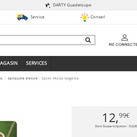
DARTY Guadeloupe
Service
Conseil
ME CONNECT
AGASIN
SERVICES
es
Cartouche d'encre
Epson FRAISE Magenta
12
,
99
€
Dont Ecoparticipation :
0
,
02
€