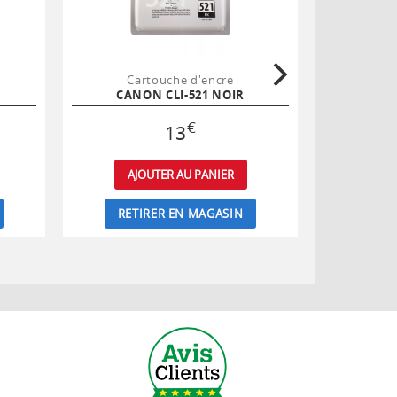
Cartouche d'encre
Ca
CANON CLI-521 NOIR
CAN
€
13
AJOUTER AU PANIER
AJ
RETIRER EN MAGASIN
RET