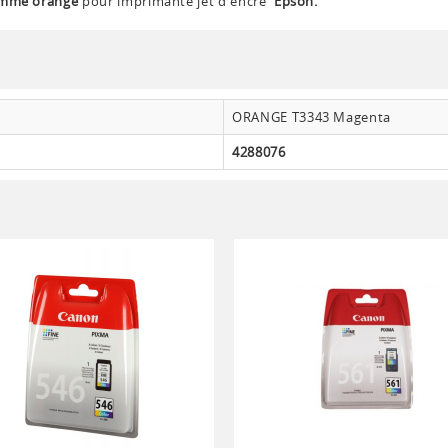
mme orange
pour imprimante jet d'encre
Epson.
ORANGE T3343 Magenta
4288076