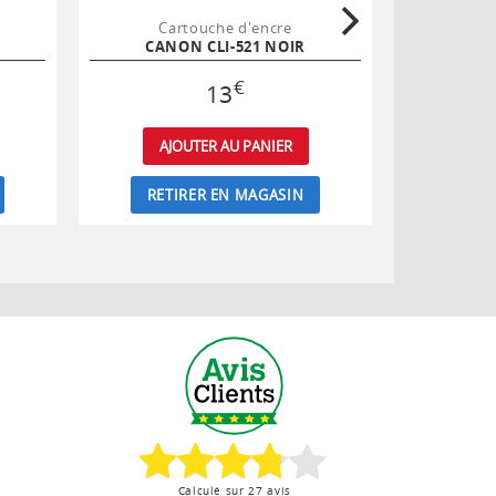
Cartouche d'encre
Ca
CANON CLI-521 NOIR
CAN
€
13
AJOUTER AU PANIER
AJ
RETIRER EN MAGASIN
RET
Calculé sur 27 avis