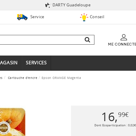
DARTY Guadeloupe
Service
Conseil
ME CONNECT
AGASIN
SERVICES
es
Cartouche d'encre
Epson ORANGE Magenta
16
,
99
€
Dont Ecoparticipation :
0
,
02
€