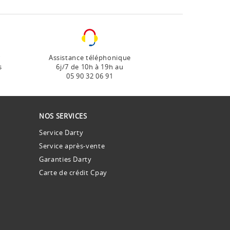
r
Assistance téléphonique
s
6j/7 de 10h à 19h au
05 90 32 06 91
NOS SERVICES
Service Darty
Service après-vente
Garanties Darty
Carte de crédit Cpay