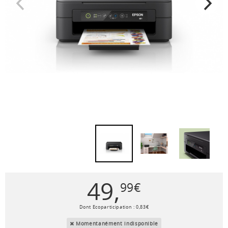
49
,
99
€
Dont Ecoparticipation :
0
,
83
€
Momentanément indisponible