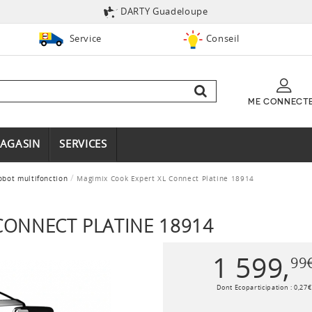
DARTY Guadeloupe
Service
Conseil
ME CONNECT
AGASIN
SERVICES
obot multifonction
Magimix Cook Expert XL Connect Platine 18914
CONNECT PLATINE 18914
1 599
,
99
Dont Ecoparticipation :
0
,
27
€