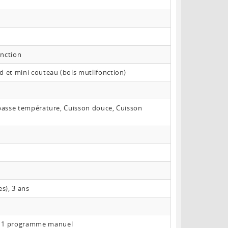
onction
d et mini couteau (bols mutlifonction)
n basse température, Cuisson douce, Cuisson
s), 3 ans
t 1 programme manuel