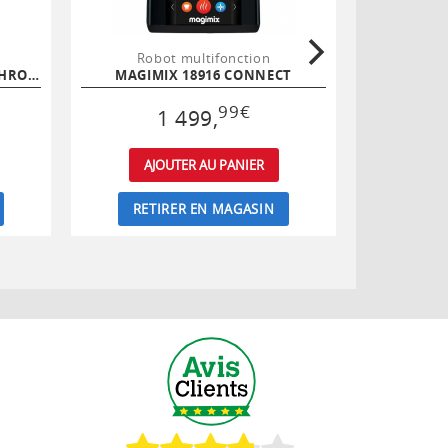
Robot multifonction
Rob
MAGIMIX 18260F MINI PLUS CHROME MAT
MAGIMIX 18916 CONNECT
MOU
99
€
1 499
,
AJOUTER AU PANIER
AJ
RETIRER EN MAGASIN
RET