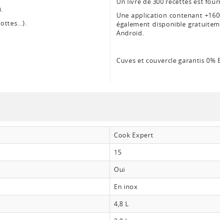
Un livre de 300 recettes est fou
).
Une application contenant +1600
ottes...).
également disponible gratuitem
Androïd.
Cuves et couvercle garantis 0% 
.
Cook Expert
15
Oui
En inox
4,8 L