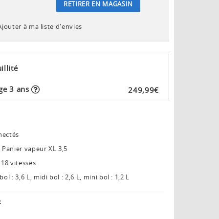
RETIRER EN MAGASIN
Ajouter à ma liste d'envies
illité
ge 3 ans
249
,
99
€
nectés
L Panier vapeur XL 3,5
18 vitesses
l : 3,6 L, midi bol : 2,6 L, mini bol : 1,2 L
: