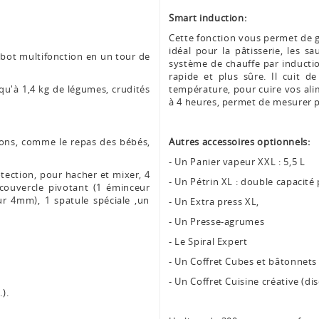
Smart induction:
Cette fonction vous permet de g
idéal pour la pâtisserie, les s
robot multifonction en un tour de
système de chauffe par inducti
rapide et plus sûre. Il cuit d
squ'à 1,4 kg de légumes, crudités
température, pour cuire vos al
à 4 heures, permet de mesurer 
ations, comme le repas des bébés,
Autres accessoires optionnels:
- Un Panier vapeur XXL : 5,5 L
otection, pour hacher et mixer, 4
- Un Pétrin XL : double capacité
 couvercle pivotant (1 éminceur
 4mm), 1 spatule spéciale ,un
- Un Extra press XL,
- Un Presse-agrumes
- Le Spiral Expert
- Un Coffret Cubes et bâtonnets
- Un Coffret Cuisine créative (dis
.).