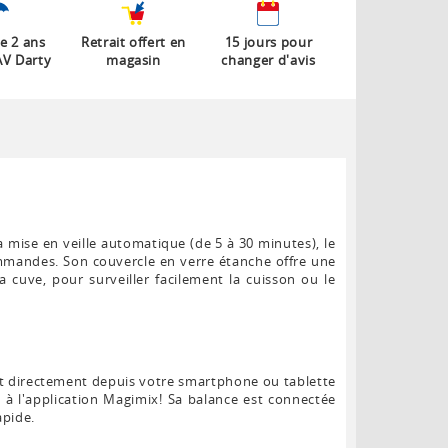
e 2 ans
Retrait offert en
15 jours pour
AV Darty
magasin
changer d'avis
 mise en veille automatique (de 5 à 30 minutes), le
ommandes. Son couvercle en verre étanche offre une
la cuve, pour surveiller facilement la cuisson ou le
ot directement depuis votre smartphone ou tablette
 à l'application Magimix! Sa balance est connectée
apide.