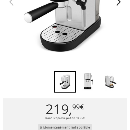
219
,
99
€
Dont Ecoparticipation :
0
,
25
€
Momentanément indisponible