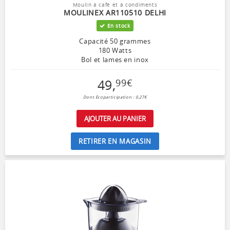
Moulin à café et à condiments
MOULINEX AR110510 DELHI
En stock
Capacité 50 grammes
180 Watts
Bol et lames en inox
49
,
99
€
Dont Ecoparticipation : 0,27€
AJOUTER AU PANIER
RETIRER EN MAGASIN