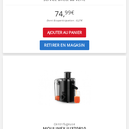
74
,
99
€
Dont Ecoparticipation : 0,27€
AJOUTER AU PANIER
RETIRER EN MAGASIN
Centrifugeuse
MOULINEX JU370810