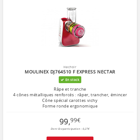
Hachoir
MOULINEX DJ764510 F EXPRESS NECTAR
En stock
Râpe et tranche
4 cônes métalliques renforcés : râper, trancher, émincer
Cône spécial carottes vichy
Forme ronde ergonomique
99
,
99
€
Dont Ecoparticipation : 0,27€