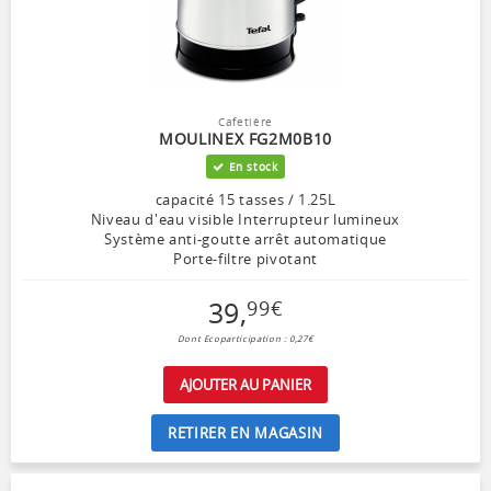
Cafetière
MOULINEX FG2M0B10
En stock
capacité 15 tasses / 1.25L
Niveau d'eau visible Interrupteur lumineux
Système anti-goutte arrêt automatique
Porte-filtre pivotant
39
,
99
€
Dont Ecoparticipation : 0,27€
AJOUTER AU PANIER
RETIRER EN MAGASIN