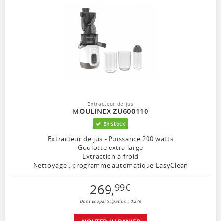
Extracteur de jus
MOULINEX ZU600110
En stock
Extracteur de jus - Puissance 200 watts
Goulotte extra large
Extraction à froid
Nettoyage : programme automatique EasyClean
269
,
99
€
Dont Ecoparticipation : 0,27€