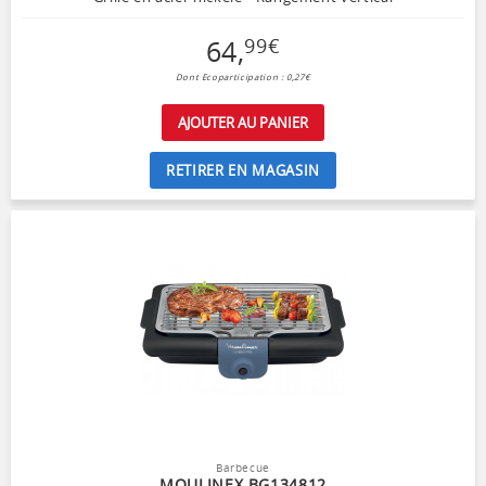
64
,
99
€
Dont Ecoparticipation : 0,27€
AJOUTER AU PANIER
RETIRER EN MAGASIN
Barbecue
MOULINEX BG134812