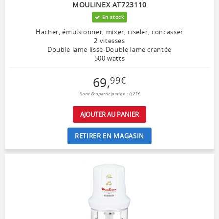
MOULINEX AT723110
En stock
Hacher, émulsionner, mixer, ciseler, concasser
2 vitesses
Double lame lisse-Double lame crantée
500 watts
69
,
99
€
Dont Ecoparticipation : 0,27€
AJOUTER AU PANIER
RETIRER EN MAGASIN