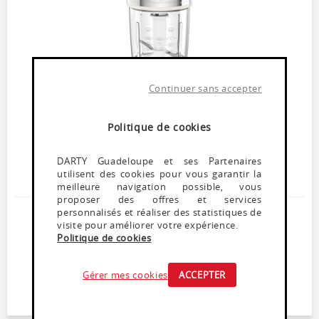
Continuer sans accepter
Hachoir
MOULINEX DJ360A10
En stock
Politique de cookies
Mini hachoir - Capacité : 200 gr / 0.25 l
Puissance 350 Watts
DARTY Guadeloupe et ses Partenaires
1 vitesse - 2 lames
utilisent des cookies pour vous garantir la
Bol gradué
meilleure navigation possible, vous
proposer des offres et services
personnalisés et réaliser des statistiques de
44
,
99
€
visite pour améliorer votre expérience.
Politique de cookies
Dont Ecoparticipation : 0,27€
AJOUTER AU PANIER
Gérer mes cookies
ACCEPTER
RETIRER EN MAGASIN