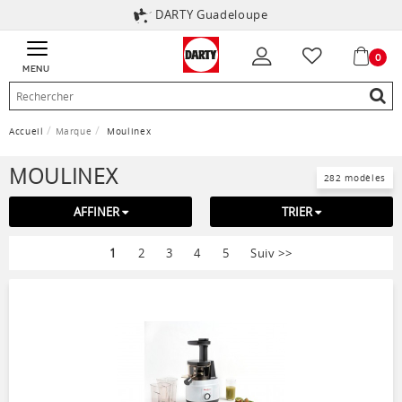
DARTY Guadeloupe
0
MENU
Accueil
Marque
Moulinex
MOULINEX
282 modèles
AFFINER
TRIER
1
2
3
4
5
Suiv
>>