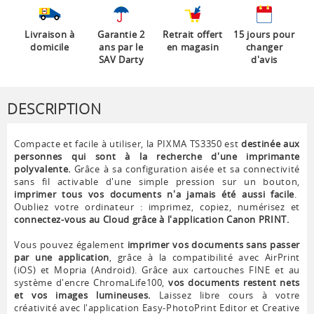
Livraison à
Garantie 2
Retrait offert
15 jours pour
domicile
ans par le
en magasin
changer
SAV Darty
d'avis
DESCRIPTION
Compacte et facile à utiliser, la PIXMA TS3350 est
destinée aux
personnes qui sont à la recherche d'une imprimante
polyvalente.
Grâce à sa configuration aisée et sa connectivité
sans fil activable d'une simple pression sur un bouton,
imprimer tous vos documents n'a jamais été aussi facile
.
Oubliez votre ordinateur : imprimez, copiez, numérisez et
connectez-vous au Cloud grâce à l'application Canon PRINT.
Vous pouvez également
imprimer vos documents sans passer
par une application
, grâce à la compatibilité avec AirPrint
(iOS) et Mopria (Android). Grâce aux cartouches FINE et au
système d'encre ChromaLife100,
vos documents restent nets
et vos images lumineuses.
Laissez libre cours à votre
créativité avec l'application Easy-PhotoPrint Editor et Creative