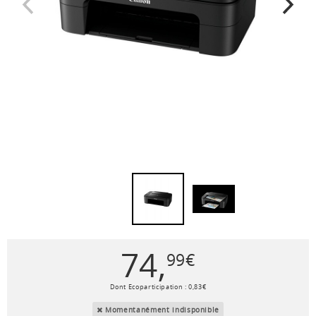
74
,
99
€
Dont Ecoparticipation :
0
,
83
€
Momentanément indisponible