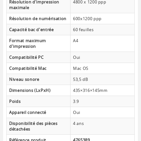
Résolution d'impression
4800 x 1200 ppp
maximale
Résolution de numérisation
600x1200 ppp
Capacité bac d'entrée
60 feuilles
Format maximum
A4
d'impression
Compatibilité PC
Oui
Compatibilité Mac
Mac OS
Niveau sonore
53,5 dB
Dimensions (LxPxH)
435×316×145mm
Poids
3.9
Appareil connecté
Oui
Disponibilité des pièces
4 ans
détachées
Référence produit
4765389