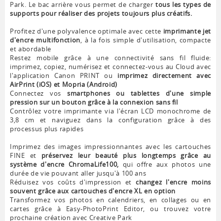
Park. Le bac arrière vous permet de charger
tous les types de
supports pour réaliser des projets toujours plus créatifs.
Profitez d'une polyvalence optimale avec cette
imprimante jet
d'encre multifonction
, à la fois simple d'utilisation, compacte
et abordable
Restez mobile grâce à une connectivité sans fil fluide:
imprimez, copiez, numérisez et connectez-vous au Cloud avec
l'application Canon PRINT ou
imprimez directement avec
AirPrint (iOS) et Mopria (Android)
Connectez vos
smartphones ou tablettes d'une simple
pression sur un bouton grâce à la connexion sans fil
Contrôlez votre imprimante via l'écran LCD monochrome de
3,8 cm et naviguez dans la configuration grâce à des
processus plus rapides
Imprimez des images impressionnantes avec les cartouches
FINE et
préservez leur beauté plus longtemps grâce au
système d'encre ChromaLife100,
qui offre aux photos une
durée de vie pouvant aller jusqu'à 100 ans
Réduisez vos coûts d'impression et
changez l'encre moins
souvent grâce aux cartouches d'encre XL en option
Transformez vos photos en calendriers, en collages ou en
cartes grâce à Easy-PhotoPrint Editor, ou trouvez votre
prochaine création avec Creative Park