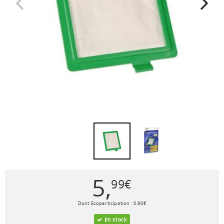
5
,
99
€
Dont Ecoparticipation :
0
,
90
€
En stock