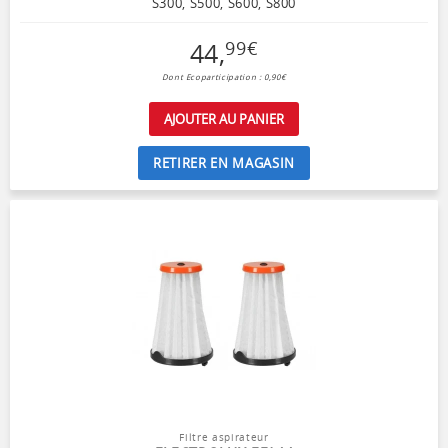
S300, S500, S600, S800
44
,
99
€
Dont Ecoparticipation : 0,90€
AJOUTER AU PANIER
RETIRER EN MAGASIN
Filtre aspirateur